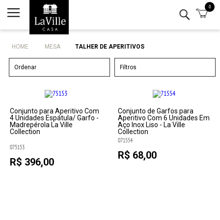
0
Minha conta
Lista de Presentes
HOME
MESA
TALHER DE APERITIVOS
Mesa
Ordenar
Filtros
Cozinha
Eletro
Conjunto para Aperitivo Com
Conjunto de Garfos para
4 Unidades Espátula/ Garfo -
Aperitivo Com 6 Unidades Em
Madrepérola La Ville
Aço Inox Liso - La Ville
Collection
Collection
Bar
071554
075153
R$ 68,00
Decor
R$ 396,00
Kits
Marcas