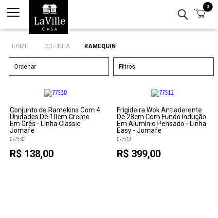
0
Minha conta
Lista de Presentes
HOME
COZINHA
RAMEQUIN
Mesa
Ordenar
Filtros
Cozinha
Eletro
Conjunto de Ramekins Com 4
Frigideira Wok Antiaderente
Unidades De 10cm Creme
De 28cm Com Fundo Indução
Em Grês - Linha Classic
Em Alumínio Pensado - Linha
Jomafe
Easy - Jomafe
Bar
077530
077512
R$ 138,00
R$ 399,00
Decor
Kits
Marcas