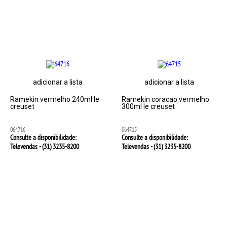
adicionar a lista
adicionar a lista
Ramekin vermelho 240ml le
Ramekin coracao vermelho
creuset
300ml le creuset
064716
064715
Consulte a disponibilidade:
Consulte a disponibilidade:
Televendas - (31)
3235-8200
Televendas - (31)
3235-8200