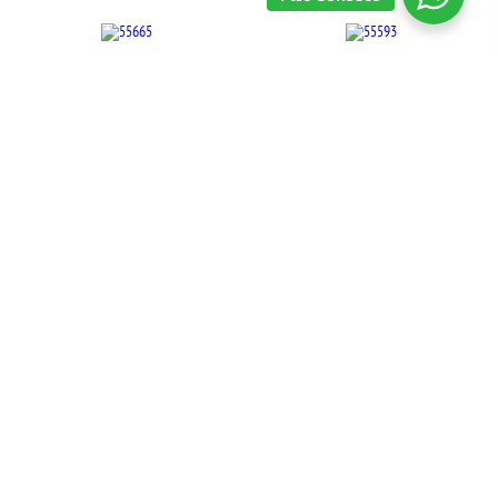
adicionar a lista
adicionar a lista
Mini cocotte marseille le
Mini cocotte vermelho le
creuset
creuset
055665
055593
Consulte a disponibilidade:
Consulte a disponibilidade:
Televendas - (31)
3235-8200
Televendas - (31)
3235-8200
adicionar a lista
adicionar a lista