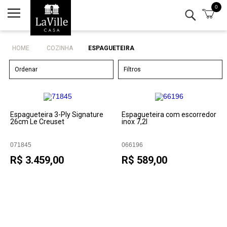
0
Minha conta
Lista de Presentes
HOME
COZINHA
ESPAGUETEIRA
Mesa
Ordenar
Filtros
Cozinha
Eletro
Espagueteira 3-Ply Signature
Espagueteira com escorredor
26cm Le Creuset
inox 7,2l
Bar
071845
066196
R$ 3.459,00
R$ 589,00
Decor
Kits
Marcas