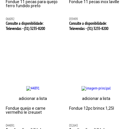
Fondue 11 pecas para queijo
Fondue 11 pecas inox laville
ferro fundido preto
066092
059499
Consulte a disponibilidade:
Consulte a disponibilidade:
Televendas - (31)
3235-8200
Televendas - (31)
3235-8200
adicionar a lista
adicionar a lista
Fondue queijo e carne
Fondue 12pc brinox 1,25l
vermelho le creuset
044891
052643