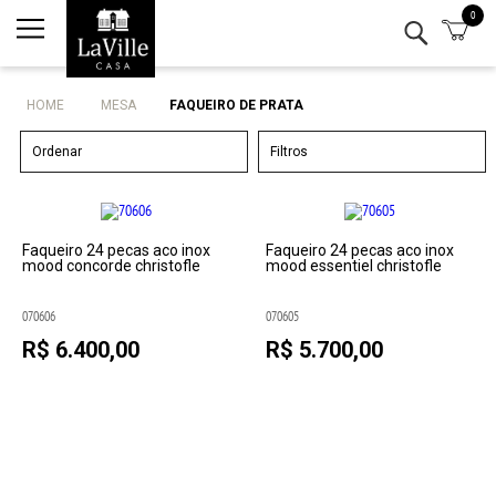
0
Minha conta
Lista de Presentes
HOME
MESA
FAQUEIRO DE PRATA
Mesa
Ordenar
Filtros
Cozinha
Eletro
Faqueiro 24 pecas aco inox
Faqueiro 24 pecas aco inox
mood concorde christofle
mood essentiel christofle
Bar
070606
070605
R$ 6.400,00
R$ 5.700,00
Decor
Kits
Marcas