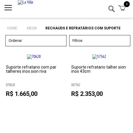
0
Minha conta
Lista de Presentes
HOME
MESA
RECHAUDS E REFRATÁRIOS COM SUPORTE
Mesa
Ordenar
Filtros
Cozinha
Eletro
Suporte refratario com par
Suporte refratario talher sion
talheres inox sion riva
inox 43cm
Bar
070628
067562
R$ 1.665,00
R$ 2.353,00
Decor
Kits
Marcas