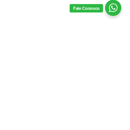
Fale Conosco
Taça para Água De 600ml Em
Taça para Vinho De 500ml
Cristal - Marble Preto La Ville
Em Cristal - Marble Preto La
Collection
Ville Collection
076232
076231
R$ 89,00
R$ 89,00