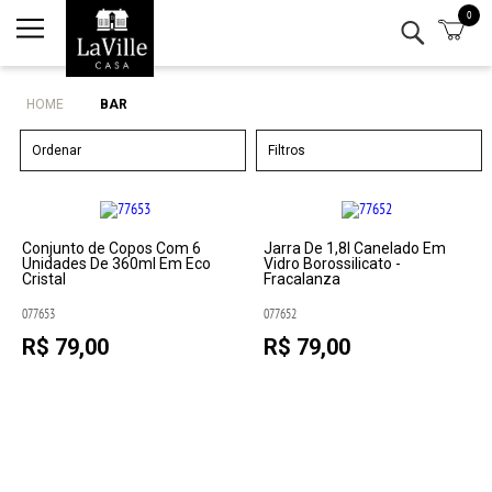
0
Minha conta
Lista de Presentes
HOME
BAR
Mesa
Ordenar
Filtros
Cozinha
Eletro
Conjunto de Copos Com 6
Jarra De 1,8l Canelado Em
Unidades De 360ml Em Eco
Vidro Borossilicato -
Cristal
Fracalanza
Bar
077653
077652
R$ 79,00
R$ 79,00
Decor
Kits
Marcas