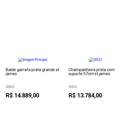
Balde garrafa prata grande st
Champanheira prata com
james
suporte 57cm st james
050931
010322
R$ 14.889,00
R$ 13.784,00