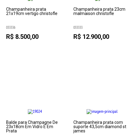
Champanheira prata
Champanheira prata 23cm
21x19cm vertigo christofle
malmaison christofle
033336
033333
R$ 8.500,00
R$ 12.900,00
Balde para Champagne De
Champanheira prata com
23x18cm Em Vidro E Em
suporte 43,5cm diamond st
Prata
james