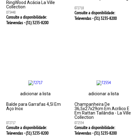
RingWood Acácia La Ville
Collection
072718
073448
Consulte a disponibilidade:
Consulte a disponibilidade:
Televendas - (31)
3235-8200
Televendas - (31)
3235-8200
adicionar a lista
adicionar a lista
Balde para Garrafas 4,5l Em
Champanheira De
Aço Inox
36,5x27x29cm Em Acrílico E
Em Rattan Tailândia - La Ville
Collection
072717
072554
Consulte a disponibilidade:
Consulte a disponibilidade:
Televendas - (31)
3235-8200
Televendas - (31)
3235-8200