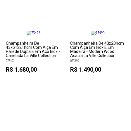
Champanheira De
Champanheira De 43x20hcm
43x51x21hcm Com Alça Em
Com Alça Em Inox E Em
Parede Dupla E Em Aço Inox -
Madeira - Modern Wood
Canelada La Ville Collection
Acácia La Ville Collection
073492
073490
R$ 1.680,00
R$ 1.490,00