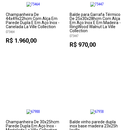
Champanheira De
Balde para Garrafa Térmico
44x49x22hcm Com Alça Em
De 25x30x28hcm Com Alça
Parede Dupla E Em Aço Inox -
Em Aço Inox E Em Madeira -
Canelada La Ville Collection
RingWood Walnut La Ville
Collection
073464
073447
R$ 1.960,00
R$ 970,00
Champanheira De 30x25hcm
Balde vinho parede dupla
Parede Dupla Em Aço Inox -
inox base madeira 23x25h