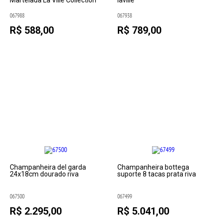
Martelada La Ville Collection
laville
067988
067938
R$ 588,00
R$ 789,00
Champanheira del garda
Champanheira bottega
24x18cm dourado riva
suporte 8 tacas prata riva
067500
067499
R$ 2.295,00
R$ 5.041,00