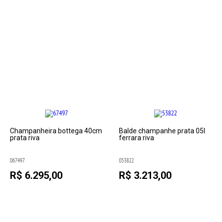
Champanheira bottega 40cm
Balde champanhe prata 05l
prata riva
ferrara riva
067497
053822
R$ 6.295,00
R$ 3.213,00