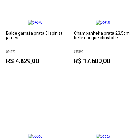
Balde garrafa prata 5l spin st
Champanheira prata 23,5cm
james
belle epoque christofle
054570
033490
R$ 4.829,00
R$ 17.600,00