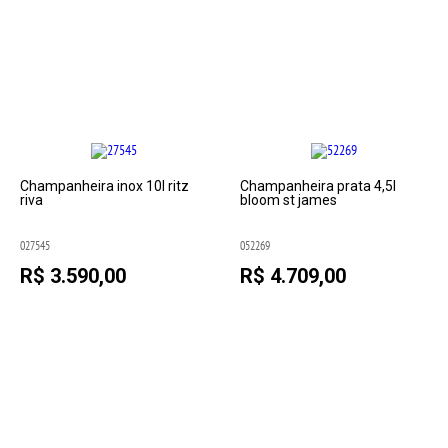
Champanheira inox 10l ritz
Champanheira prata 4,5l
riva
bloom st james
027545
052269
R$ 3.590,00
R$ 4.709,00