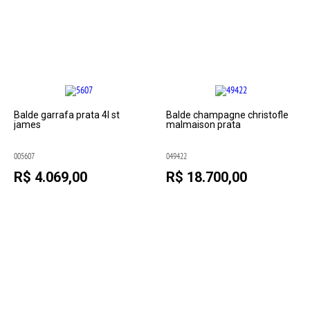
Balde garrafa prata 4l st
Balde champagne christofle
james
malmaison prata
005607
049422
R$ 4.069,00
R$ 18.700,00