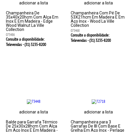
adicionar a lista
adicionar a lista
Champanheira De
Champanheira Com Pé De
35x40x20hcm Com Alça Em
53X21hcm Em Madeira E Em
Inox E Em Madeira - Edge
Aço Inox - Wood La Ville
Wood Walnut La Ville
Collection
Collection
073468
073486
Consulte a disponibilidade:
Consulte a disponibilidade:
Televendas - (31)
3235-8200
Televendas - (31)
3235-8200
adicionar a lista
adicionar a lista
Balde para Garrafa Térmico
Champanheira para 3
De 25x30x28hcm Com Alça
Garrafas De 8l Com Base E
Em Aço Inox E Em Madeira -
Grelha Em Aço Inox - Perlage