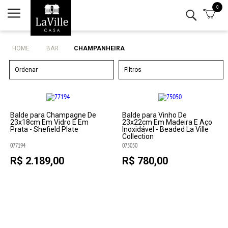
0
Minha conta
Lista de Presentes
HOME
BAR
CHAMPANHEIRA
Mesa
Ordenar
Filtros
Cozinha
Eletro
Balde para Champagne De
Balde para Vinho De
23x18cm Em Vidro E Em
23x22cm Em Madeira E Aço
Prata - Shefield Plate
Inoxidável - Beaded La Ville
Collection
Bar
077194
075050
R$ 2.189,00
R$ 780,00
Decor
Kits
Marcas