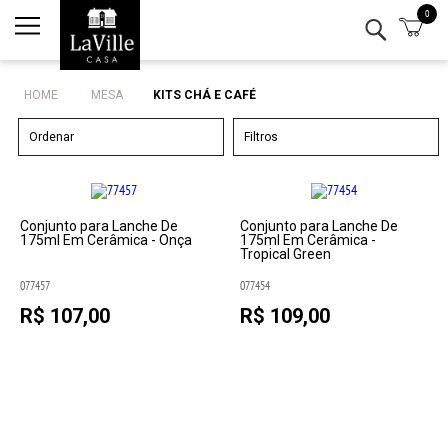
0
Minha conta
Lista de Presentes
HOME
MESA
KITS CHÁ E CAFÉ
Ordenar
Filtros
Conjunto para Lanche De
Conjunto para Lanche De
175ml Em Cerâmica - Onça
175ml Em Cerâmica -
Tropical Green
077457
077454
R$ 107,00
R$ 109,00