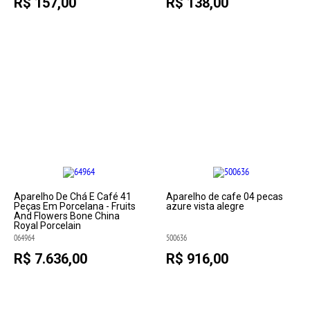
R$ 157,00
R$ 138,00
Aparelho De Chá E Café 41
Aparelho de cafe 04 pecas
Peças Em Porcelana - Fruits
azure vista alegre
And Flowers Bone China
Royal Porcelain
064964
500636
R$ 7.636,00
R$ 916,00