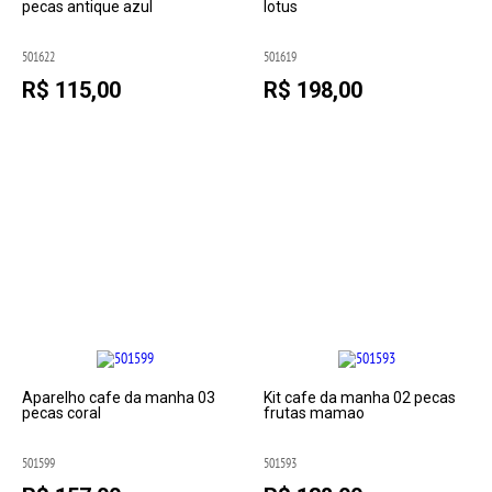
pecas antique azul
lotus
501622
501619
R$ 115,00
R$ 198,00
Aparelho cafe da manha 03
Kit cafe da manha 02 pecas
pecas coral
frutas mamao
501599
501593