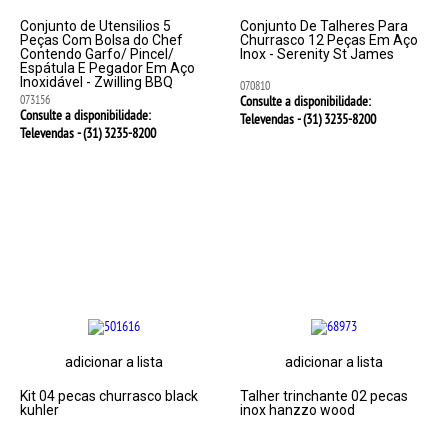
Conjunto de Utensilios 5
Conjunto De Talheres Para
Peças Com Bolsa do Chef
Churrasco 12 Peças Em Aço
Contendo Garfo/ Pincel/
Inox - Serenity St James
Espátula E Pegador Em Aço
Inoxidável - Zwilling BBQ
070810
073156
Consulte a disponibilidade:
Consulte a disponibilidade:
Televendas - (31)
3235-8200
Televendas - (31)
3235-8200
adicionar a lista
adicionar a lista
Kit 04 pecas churrasco black
Talher trinchante 02 pecas
kuhler
inox hanzzo wood