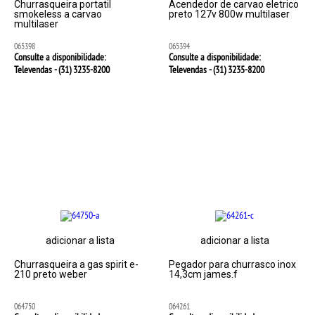
Churrasqueira portatil
Acendedor de carvao eletrico
smokeless a carvao
preto 127v 800w multilaser
multilaser
065398
065394
Consulte a disponibilidade:
Consulte a disponibilidade:
Televendas - (31)
3235-8200
Televendas - (31)
3235-8200
adicionar a lista
adicionar a lista
Churrasqueira a gas spirit e-
Pegador para churrasco inox
210 preto weber
14,3cm james.f
064750
064261