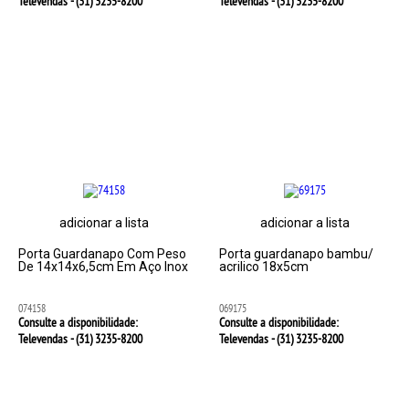
Televendas - (31)
3235-8200
Televendas - (31)
3235-8200
adicionar a lista
adicionar a lista
Porta Guardanapo Com Peso
Porta guardanapo bambu/
De 14x14x6,5cm Em Aço Inox
acrilico 18x5cm
074158
069175
Consulte a disponibilidade:
Consulte a disponibilidade:
Televendas - (31)
3235-8200
Televendas - (31)
3235-8200