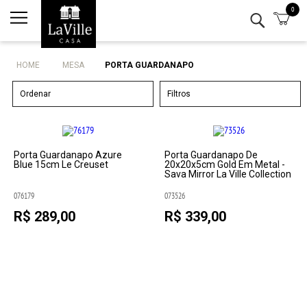
0
Minha conta
Lista de Presentes
HOME
MESA
PORTA GUARDANAPO
Mesa
Ordenar
Filtros
Cozinha
Eletro
Porta Guardanapo Azure
Porta Guardanapo De
Blue 15cm Le Creuset
20x20x5cm Gold Em Metal -
Sava Mirror La Ville Collection
Bar
076179
073526
R$ 289,00
R$ 339,00
Decor
Kits
Marcas