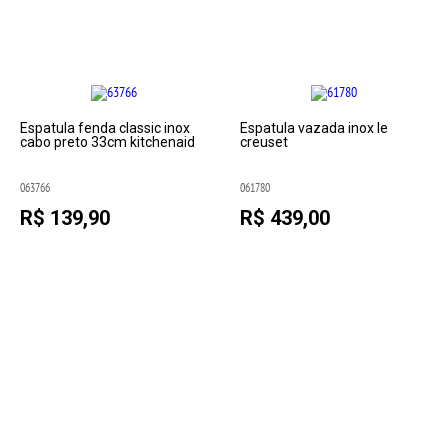
Espatula fenda classic inox
Espatula vazada inox le
cabo preto 33cm kitchenaid
creuset
063766
061780
R$ 139,90
R$ 439,00