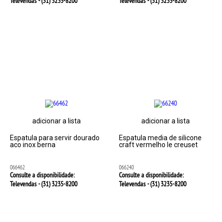
Televendas - (31)
3235-8200
Televendas - (31)
3235-8200
adicionar a lista
adicionar a lista
Espatula para servir dourado
Espatula media de silicone
aco inox berna
craft vermelho le creuset
066462
066240
Consulte a disponibilidade:
Consulte a disponibilidade:
Televendas - (31)
3235-8200
Televendas - (31)
3235-8200