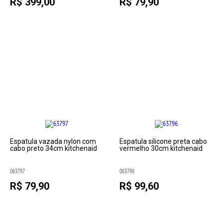
R$ 399,00
R$ 79,90
Espatula vazada nylon com
Espatula silicone preta cabo
cabo preto 34cm kitchenaid
vermelho 30cm kitchenaid
063797
063796
R$ 79,90
R$ 99,60