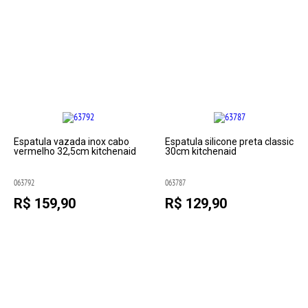
Espatula vazada inox cabo
Espatula silicone preta classic
vermelho 32,5cm kitchenaid
30cm kitchenaid
063792
063787
R$ 159,90
R$ 129,90