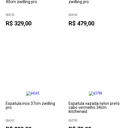
40cm zwilling pro
zwilling pro
064150
064146
R$ 329,00
R$ 479,00
Espatula inox 37cm zwilling
Espatula vazada nylon preto
pro
cabo vermelho 34cm
kitchenaid
064143
063798