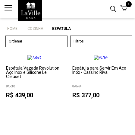
0
Minha conta
Lista de Presentes
HOME
COZINHA
ESPATULA
Mesa
Ordenar
Filtros
Cozinha
Eletro
Espátula Vazada Revolution
Espátula para Servir Em Aço
Aço Inox e Silicone Le
Inox - Cassino Riva
Creuset
Bar
073683
070764
R$ 439,00
R$ 377,00
Decor
Kits
Marcas