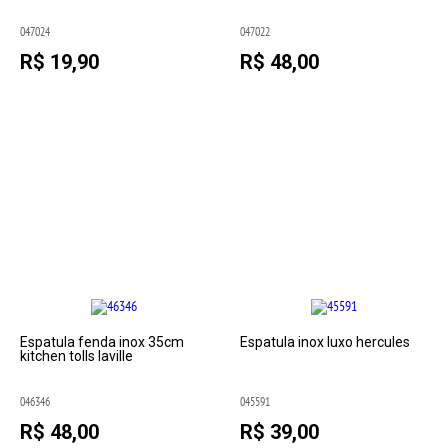
047024
047022
R$ 19,90
R$ 48,00
Espatula fenda inox 35cm
Espatula inox luxo hercules
kitchen tolls laville
046346
045591
R$ 48,00
R$ 39,00