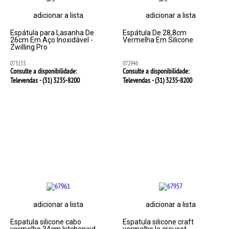
adicionar a lista
adicionar a lista
Espátula para Lasanha De
Espátula De 28,8cm
26cm Em Aço Inoxidável -
Vermelha Em Silicone
Zwilling Pro
073153
072946
Consulte a disponibilidade:
Consulte a disponibilidade:
Televendas - (31)
3235-8200
Televendas - (31)
3235-8200
adicionar a lista
adicionar a lista
Espatula silicone cabo
Espatula silicone craft