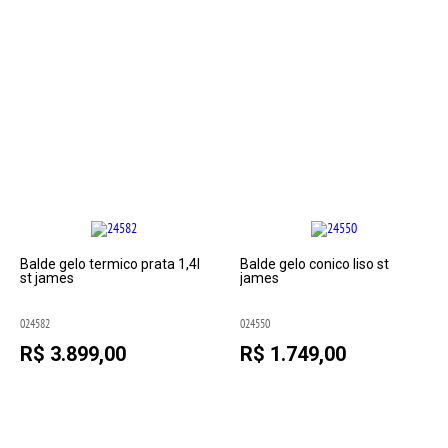
Balde gelo termico prata 1,4l
Balde gelo conico liso st
st james
james
024582
024550
R$ 3.899,00
R$ 1.749,00