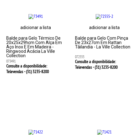
adicionar a lista
adicionar a lista
Balde para Gelo Térmico De
Balde para Gelo Com Pinça
20x25x29hcm Com Alça Em
De 23x27cm Em Rattan
Aço Inox E Em Madeira -
Tâilandia - La Ville Collection
Ringwood Acácia La Ville
Collection
072555
073491
Consulte a disponibilidade:
Consulte a disponibilidade:
Televendas - (31)
3235-8200
Televendas - (31)
3235-8200