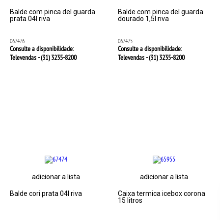
Balde com pinca del guarda
Balde com pinca del guarda
prata 04l riva
dourado 1,5l riva
067476
067475
Consulte a disponibilidade:
Consulte a disponibilidade:
Televendas - (31)
3235-8200
Televendas - (31)
3235-8200
adicionar a lista
adicionar a lista
Balde cori prata 04l riva
Caixa termica icebox corona
15 litros