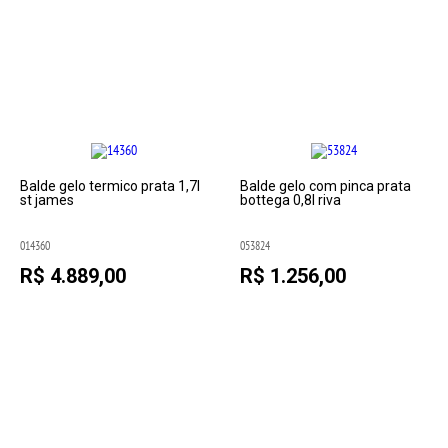
Balde gelo termico prata 1,7l
Balde gelo com pinca prata
st james
bottega 0,8l riva
014360
053824
R$ 4.889,00
R$ 1.256,00