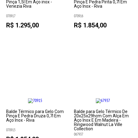
Pinça 1,5l Em Aço inox -
Pinça E Pedra Pirita 0,7l Em
Venezia Riva
Aço Inox - Riva
070917
070916
R$ 1.295,00
R$ 1.854,00
Balde Térmico para Gelo Com
Balde para Gelo Térmico De
Pinça E Pedra Druza 0,7l Em
20x25x29hcm Com Alça Em
Aço Inox - Riva
Aço Inox E Em Madeira -
Ringwood Walnut La Ville
Collection
070915
067937