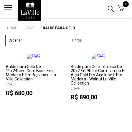
0
Minha conta
Lista de Presentes
HOME
BAR
BALDE PARA GELO
Mesa
Ordenar
Filtros
Cozinha
Eletro
Balde para Gelo De
Balde para Gelo Térmico De
19x24hcm Com Base Em
20x27x29hcm Com Tampa E
Madeira E Em Aço Inox - La
Alça Gold Em Aço Inox E Em
Ville Collection
Madeira - Walnut La Ville
Bar
Collection
073482
073476
R$ 680,00
Decor
R$ 890,00
Kits
Marcas