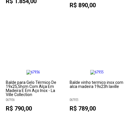
R$ 1.854,00
R$ 890,00
Balde para Gelo Térmico De
Balde vinho termico inox com
19x25,5hcm Com Alça Em
alca madeira 19x23h laville
Madeira E Em Aço Inox - La
Ville Collection
067936
067935
R$ 790,00
R$ 789,00