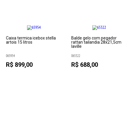
Caixa termica icebox stella
Balde gelo com pegador
artois 15 litros
rattan tailandia 28x21,5cm
laville
065954
065322
R$ 899,00
R$ 688,00