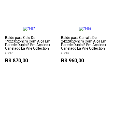
Balde para Gelo De
Balde para Garrafa De
19x23x25hcm Com Alça Em
24x28x24hcm Com Alça Em
Parede Dupla E Em Aço Inox -
Parede Dupla E Em Aço Inox -
Canelado La Ville Collection
Canelado La Ville Collection
073467
073466
R$ 870,00
R$ 960,00