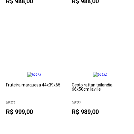
R$ 988,00
R$ 988,00
Fruteira marquesa 44x39x65
Cesto rattan tailandia
66x50cm laville
065373
065332
R$ 999,00
R$ 989,00