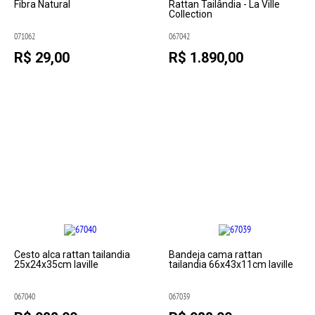
Fibra Natural
Rattan Tailândia - La Ville
Collection
071062
067042
R$ 29,00
R$ 1.890,00
Cesto alca rattan tailandia
Bandeja cama rattan
25x24x35cm laville
tailandia 66x43x11cm laville
067040
067039