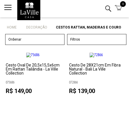
0
Minha conta
Lista de Presentes
HOME
DECORAÇÃO
CESTOS RATTAN, MADEIRAS E COURO
Mesa
Ordenar
Filtros
Cozinha
Eletro
Cesto Oval De 20,5x15,5x6cm
Cesto De 28X21cm Em Fibra
Em Rattan Tailândia - La Ville
Natural - Bali La Ville
Collection
Collection
Bar
075686
072866
R$ 149,00
R$ 139,00
Decor
Kits
Marcas