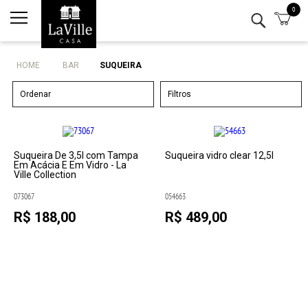
0
Minha conta
Lista de Presentes
HOME
BAR
SUQUEIRA
Mesa
Ordenar
Filtros
Cozinha
Eletro
Suqueira De 3,5l com Tampa
Suqueira vidro clear 12,5l
Em Acácia E Em Vidro - La
Ville Collection
Bar
073067
054663
R$ 188,00
R$ 489,00
Decor
Kits
Marcas