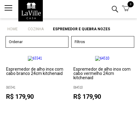
0
Minha conta
Lista de Presentes
HOME
COZINHA
ESPREMEDOR E QUEBRA NOZES
Mesa
Ordenar
Filtros
Cozinha
Eletro
Espremedor de alho inox com
Espremedor de alho inox com
cabo branco 24cm kitchenaid
cabo vermelho 24cm
kitchenaid
Bar
065541
064510
R$ 179,90
R$ 179,90
Decor
Kits
Marcas