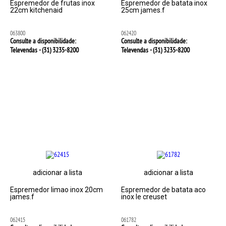
Espremedor de frutas inox
Espremedor de batata inox
22cm kitchenaid
25cm james.f
063800
062420
Consulte a disponibilidade:
Consulte a disponibilidade:
Televendas - (31)
3235-8200
Televendas - (31)
3235-8200
adicionar a lista
adicionar a lista
Espremedor limao inox 20cm
Espremedor de batata aco
james.f
inox le creuset
062415
061782