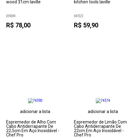
wood 31cm laville
kitchen tools laville
059049
047023
R$ 78,00
R$ 59,90
adicionar a lista
adicionar a lista
Espremedor de Alho Com
Espremedor de Limão Com
Cabo Antiderrapante De
Cabo Antiderrapante De
22,5cm Em Aço Inoxidável -
22cm Em Aço Inoxidável -
Chef Pro
Chef Pro