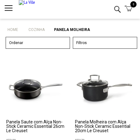
0
Minha conta
Lista de Presentes
HOME
COZINHA
PANELA MOLHEIRA
Mesa
Ordenar
Filtros
Cozinha
Eletro
Bar
Decor
Kits
Panela Saute com Alça Non-
Panela Molheira com Alça
Stick Ceramic Essential 26cm
Non-Stick Ceramic Essential
Le Creuset
20cm Le Creuset
Marcas