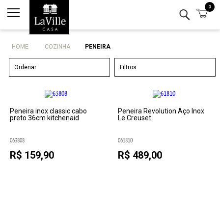
0
Minha conta
Lista de Presentes
HOME
COZINHA
PENEIRA
Mesa
Ordenar
Filtros
Cozinha
Eletro
Peneira inox classic cabo
Peneira Revolution Aço Inox
preto 36cm kitchenaid
Le Creuset
Bar
063808
061810
R$ 159,90
R$ 489,00
Decor
Kits
Marcas