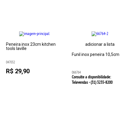
Peneira inox 23cm kitchen
adicionar a lista
tools laville
Funil inox peneira 10,5cm
047032
R$ 29,90
066764
Consulte a disponibilidade:
Televendas - (31)
3235-8200