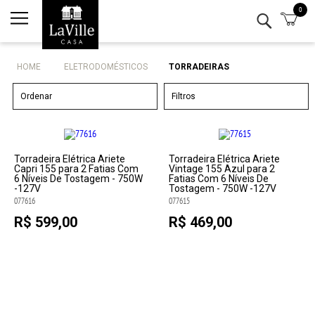
0
Minha conta
Lista de Presentes
HOME
ELETRODOMÉSTICOS
TORRADEIRAS
Mesa
Ordenar
Filtros
Cozinha
Eletro
Torradeira Elétrica Ariete
Torradeira Elétrica Ariete
Capri 155 para 2 Fatias Com
Vintage 155 Azul para 2
6 Níveis De Tostagem - 750W
Fatias Com 6 Níveis De
-127V
Tostagem - 750W -127V
Bar
077616
077615
R$ 599,00
R$ 469,00
Decor
Kits
Marcas