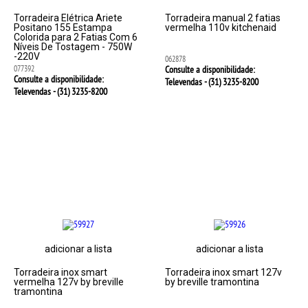
Torradeira Elétrica Ariete
Torradeira manual 2 fatias
Positano 155 Estampa
vermelha 110v kitchenaid
Colorida para 2 Fatias Com 6
Níveis De Tostagem - 750W
-220V
062878
077392
Consulte a disponibilidade:
Consulte a disponibilidade:
Televendas - (31)
3235-8200
Televendas - (31)
3235-8200
adicionar a lista
adicionar a lista
Torradeira inox smart
Torradeira inox smart 127v
vermelha 127v by breville
by breville tramontina
tramontina