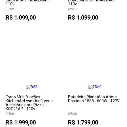
Black Matte - KUA20AP -
Charcoal Grey - KUA20AG -
110v
110v
076803
076802
R$ 1.099,00
R$ 1.099,00
Forno Multifunções
Batedeira Planetária Ariete
KitchenAid com Air Fryer e
Positano 1588 - 600W - 127V
Acessório para Pizza -
KOG21AP - 110v
076801
075840
R$ 1.999,00
R$ 1.799,00