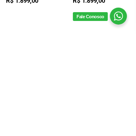
R$ 1.899,00
R$ 1.899,00
Fale Conosco
Tigela vidro stand mixer
85099Ralador e fatiador
kitchenaid
stand mixer kitchenaid
063153
063152
R$ 659,00
R$ 729,00