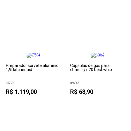
Preparador sorvete aluminio
Capsulas de gas para
1,9l kitchenaid
chantilly n20 best whip
067394
066062
R$ 1.119,00
R$ 68,90