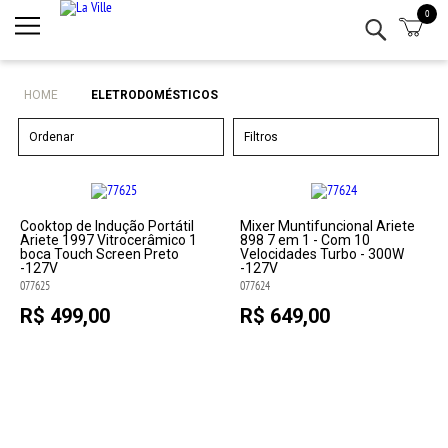
0
Minha conta
Lista de Presentes
HOME
ELETRODOMÉSTICOS
Mesa
Ordenar
Filtros
Cozinha
Eletro
Cooktop de Indução Portátil
Mixer Muntifuncional Ariete
Ariete 1997 Vitrocerâmico 1
898 7 em 1 - Com 10
boca Touch Screen Preto
Velocidades Turbo - 300W
-127V
-127V
Bar
077625
077624
R$ 499,00
R$ 649,00
Decor
Kits
Marcas