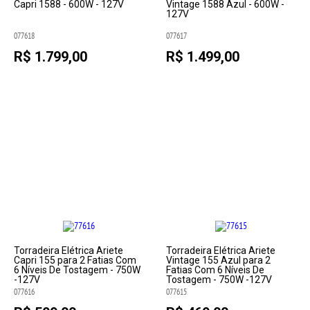
Capri 1588 - 600W - 127V
Vintage 1588 Azul - 600W -
127V
077618
077617
R$ 1.799,00
R$ 1.499,00
Torradeira Elétrica Ariete
Torradeira Elétrica Ariete
Capri 155 para 2 Fatias Com
Vintage 155 Azul para 2
6 Níveis De Tostagem - 750W
Fatias Com 6 Níveis De
-127V
Tostagem - 750W -127V
077616
077615