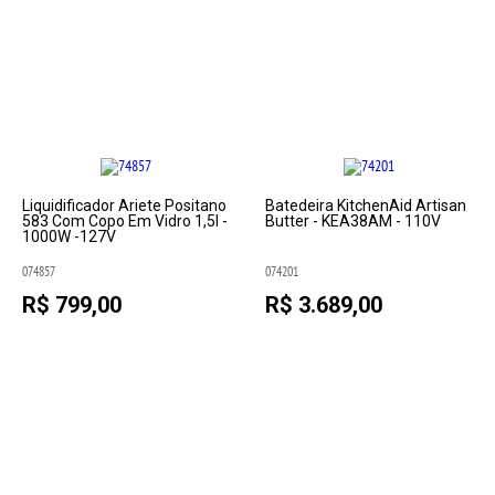
Liquidificador Ariete Positano
Batedeira KitchenAid Artisan
583 Com Copo Em Vidro 1,5l -
Butter - KEA38AM - 110V
1000W -127V
074857
074201
R$ 799,00
R$ 3.689,00