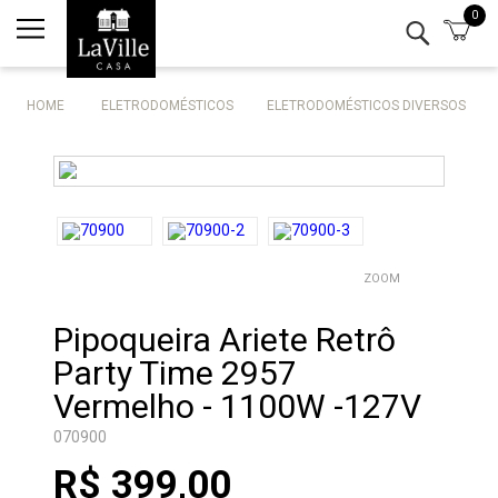
0
Minha conta
Lista de Presentes
HOME
ELETRODOMÉSTICOS
ELETRODOMÉSTICOS DIVERSOS
Mesa
Cozinha
Eletro
ZOOM
Bar
Pipoqueira Ariete Retrô
Decor
Party Time 2957
Vermelho - 1100W -127V
Kits
070900
Marcas
R$ 399,00