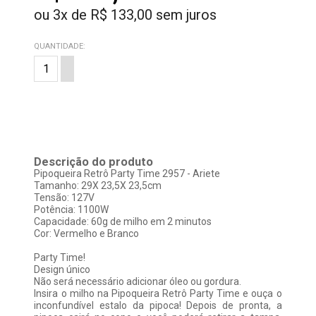
ou
3
x
de
R$ 133,00
sem juros
QUANTIDADE:
Descrição do produto
Pipoqueira Retrô Party Time 2957 - Ariete
Tamanho: 29X 23,5X 23,5cm
Tensão: 127V
Potência: 1100W
Capacidade: 60g de milho em 2 minutos
Cor: Vermelho e Branco
Party Time!
Design único
Não será necessário adicionar óleo ou gordura.
Insira o milho na Pipoqueira Retrô Party Time e ouça o
inconfundível estalo da pipoca! Depois de pronta, a