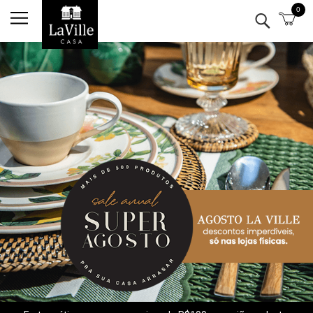
0
Minha conta
Lista de Presentes
Mesa
Cozinha
Eletro
Bar
Decor
Kits
Marcas