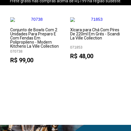
Frete grátis nas compras acima de R$199 na região sudeste.
Conjunto de Bowls Com 2
Xícara para Chá Com Píres
Unidades Para Preparo E
De 220ml Em Grés - Scandi
Com Fendas Em
La Ville Collection
Polipropileno - Modern
Kitchens La Ville Collection
071853
070738
R$ 48,00
R$ 99,00