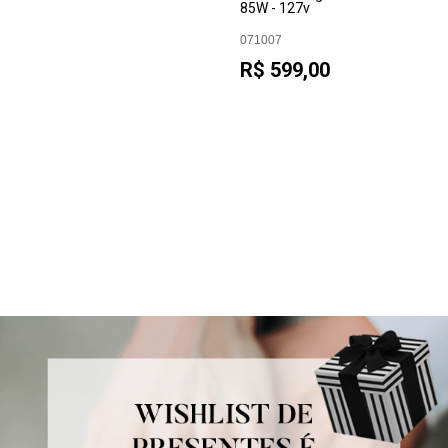
W
85W - 127v
071007
R$ 599,00