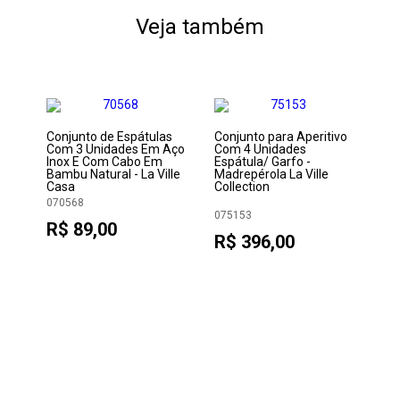
Veja também
Conjunto de Espátulas
Conjunto para Aperitivo
Co
Com 3 Unidades Em Aço
Com 4 Unidades
Ap
Inox E Com Cabo Em
Espátula/ Garfo -
Un
Bambu Natural - La Ville
Madrepérola La Ville
Lis
Casa
Collection
07
070568
R
075153
R$ 89,00
R$ 396,00
35-