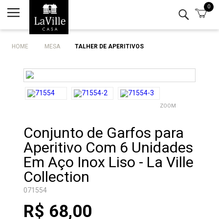
0
Minha conta
Lista de Presentes
HOME
MESA
TALHER DE APERITIVOS
Mesa
Cozinha
ZOOM
Eletro
Conjunto de Garfos para
Bar
Aperitivo Com 6 Unidades
Decor
Em Aço Inox Liso - La Ville
Collection
Kits
071554
R$ 68,00
Marcas