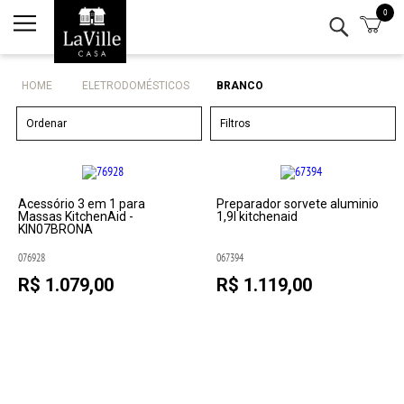
0
Minha conta
Lista de Presentes
HOME
ELETRODOMÉSTICOS
BRANCO
Mesa
Ordenar
Filtros
Cozinha
Eletro
Acessório 3 em 1 para
Preparador sorvete aluminio
Massas KitchenAid -
1,9l kitchenaid
KIN07BRONA
Bar
076928
067394
R$ 1.079,00
R$ 1.119,00
Decor
Kits
Marcas