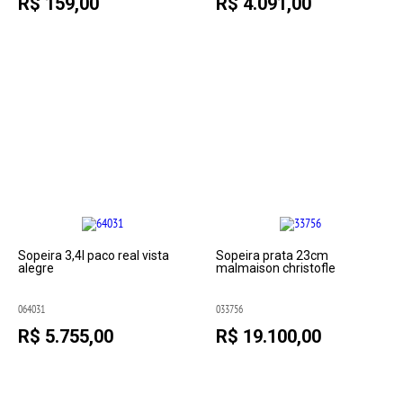
R$ 159,00
R$ 4.091,00
Sopeira 3,4l paco real vista
Sopeira prata 23cm
alegre
malmaison christofle
064031
033756
R$ 5.755,00
R$ 19.100,00