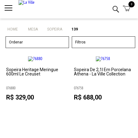
0
Minha conta
Lista de Presentes
HOME
MESA
SOPEIRA
139
Mesa
Ordenar
Filtros
Cozinha
Eletro
Sopeira Heritage Meringue
Sopeira De 2,1l Em Porcelana
600ml Le Creuset
Athena - La Ville Collection
Bar
076880
076758
R$ 329,00
R$ 688,00
Decor
Kits
Marcas