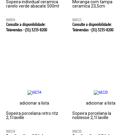
Sopeira individual ceramica
Moranga com tampa
ravelo verde abacate 500ml
ceramica 23,5cm
068836
068523
Consulte a disponibilidade:
Consulte a disponibilidade:
Televendas - (31)
3235-8200
Televendas - (31)
3235-8200
adicionar a lista
adicionar a lista
Sopeira porcelana retro ritz
Sopeira porcelana la
2,1l laville
noblesse 2,1l laville
068234
068220