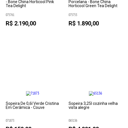
- Bone China Horticool Pink
Porcelana - Bone China
Tea Delight
Horticool Green Tea Delight
075761
075753
R$ 2.190,00
R$ 1.890,00
Sopeira De 0,6l Verde Cristina
Sopeira 3,25l cozinha velha
Em Cerâmica - Couve
vista alegre
071873
065136