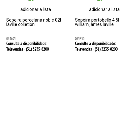
adicionar a lista
adicionar a lista
Sopeira porcelana noble 02l
Sopeira portobello 4,5l
laville colletion
william james laville
063695
055850
Consulte a disponibilidade:
Consulte a disponibilidade:
Televendas - (31)
3235-8200
Televendas - (31)
3235-8200