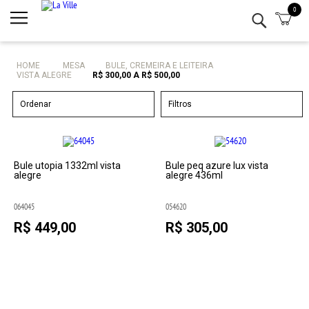
0
Minha conta
Lista de Presentes
HOME
MESA
BULE, CREMEIRA E LEITEIRA
VISTA ALEGRE
R$ 300,00 A R$ 500,00
Mesa
Ordenar
Filtros
Cozinha
Eletro
Bule utopia 1332ml vista
Bule peq azure lux vista
alegre
alegre 436ml
Bar
064045
054620
Decor
R$ 449,00
R$ 305,00
Kits
Marcas