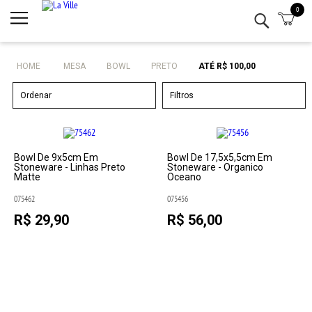
0
Minha conta
Lista de Presentes
HOME
MESA
BOWL
PRETO
ATÉ R$ 100,00
Mesa
Ordenar
Filtros
Cozinha
Eletro
Bowl De 9x5cm Em
Bowl De 17,5x5,5cm Em
Stoneware - Linhas Preto
Stoneware - Organico
Matte
Oceano
Bar
075462
075456
R$ 29,90
R$ 56,00
Decor
Kits
Marcas