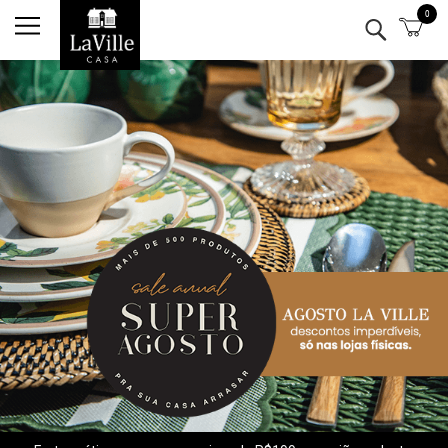
0
Minha conta
Lista de Presentes
Mesa
Cozinha
Eletro
Bar
Decor
Kits
Marcas