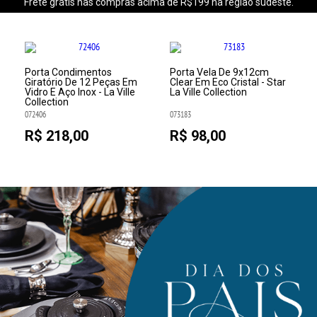
Frete grátis nas compras acima de R$199 na região sudeste.
e
Porta Condimentos
Porta Vela De 9x12cm
Giratório De 12 Peças Em
Clear Em Eco Cristal - Star
Vidro E Aço Inox - La Ville
La Ville Collection
Collection
072406
073183
R$ 218,00
R$ 98,00