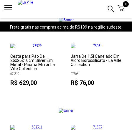
0
Minha conta
Lista de Presentes
Frete grátis nas compras acima de R$199 na região sudeste.
Mesa
Cozinha
Cesta para Pão De
Jarra De 1,5l Canelado Em
26x26x10cm Silver Em
Vidro Borossilicato - La Ville
Metal - Prisma Mirror La
Coillection
Eletro
Ville Collection
073529
073061
Bar
R$ 629,00
R$ 76,00
Decor
Kits
Marcas