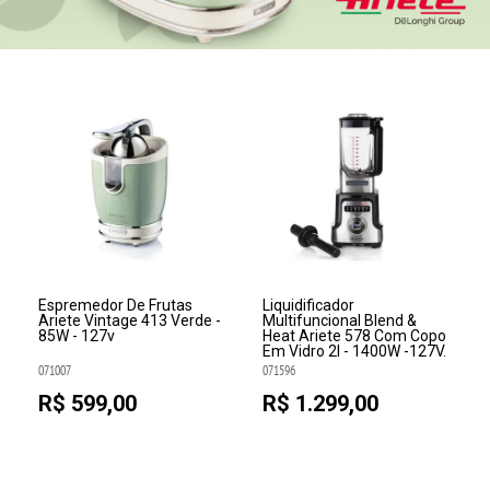
Espremedor De Frutas
Liquidificador
Ariete Vintage 413 Verde -
Multifuncional Blend &
85W - 127v
Heat Ariete 578 Com Copo
Em Vidro 2l - 1400W -127V.
071007
071596
R$ 599,00
R$ 1.299,00