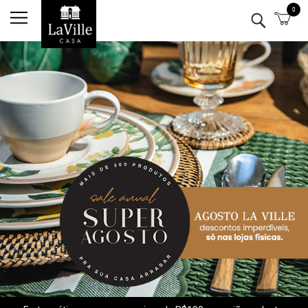
0
Minha conta
Lista de Presentes
Mesa
Cozinha
Eletro
Bar
Decor
Kits
Marcas