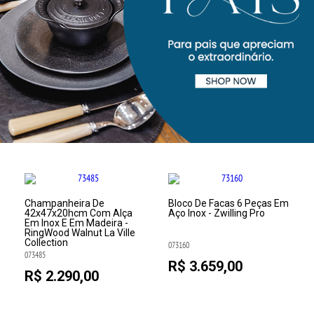
Champanheira De
Bloco De Facas 6 Peças Em
42x47x20hcm Com Alça
Aço Inox - Zwilling Pro
Em Inox E Em Madeira -
RingWood Walnut La Ville
Collection
073160
073485
R$ 3.659,00
R$ 2.290,00