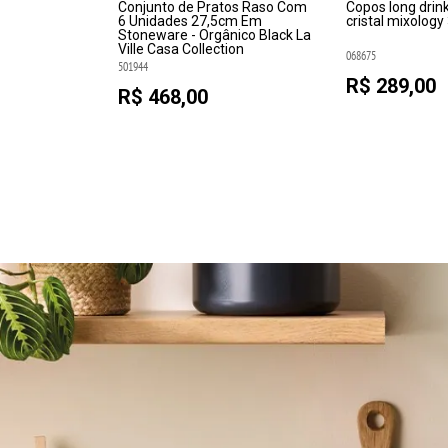
elas Com 8
Conjunto de Pratos Raso Com
Copos long drin
erente Com
6 Unidades 27,5cm Em
cristal mixolog
m Alumínio
Stoneware - Orgânico Black La
Omega -
Ville Casa Collection
068675
501944
R$ 289,00
R$ 468,00