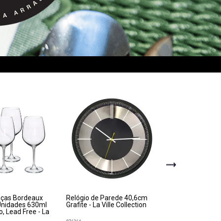
aças Bordeaux
Relógio de Parede 40,6cm
Bowl Antider
 Unidades 630ml
Grafite - La Ville Collection
Tampa De 01l
no, Lead Free - La
Ville Collectio