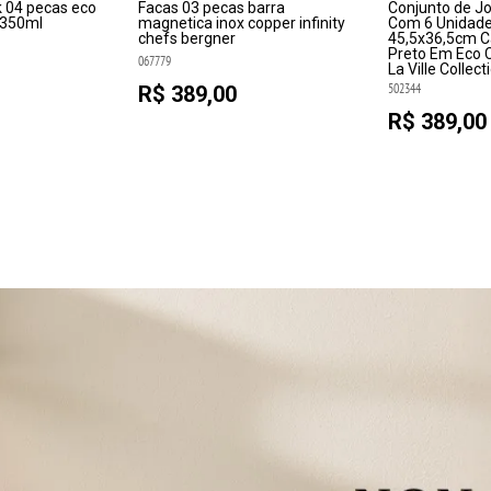
k 04 pecas eco
Facas 03 pecas barra
Conjunto de J
y 350ml
magnetica inox copper infinity
Com 6 Unidad
chefs bergner
45,5x36,5cm C
Preto Em Eco C
067779
La Ville Collect
502344
R$ 389,00
R$ 389,00