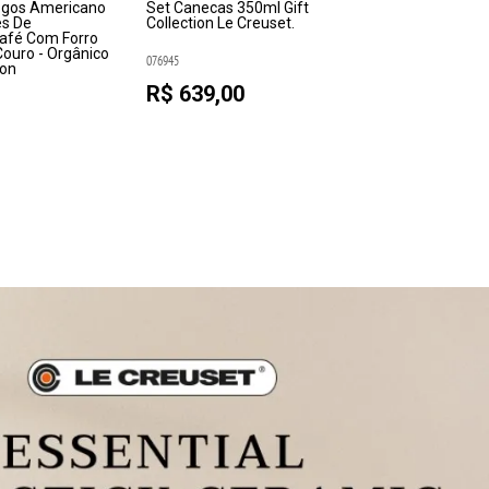
ogos Americano
Set Canecas 350ml Gift
Moedor de P
es De
Collection Le Creuset.
Thyme Le Cr
afé Com Forro
ouro - Orgânico
076945
076889
ion
R$ 639,00
R$ 369,0