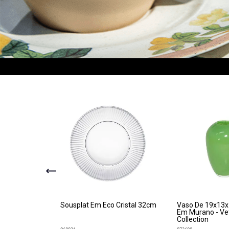
as Cabernet
Sousplat Em Eco Cristal 32cm
Vaso De 19x13
idades 510ml
Em Murano - Vet
 Lead Free - La
Collection