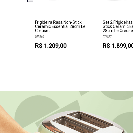
ick Ceramic
Frigideira Rasa Non-Stick
Set 2 Frigideira
e Creuset
Ceramic Essential 28cm Le
Stick Ceramic Es
Creuset
28cm Le Creuse
073669
076887
R$ 1.209,00
R$ 1.899,0