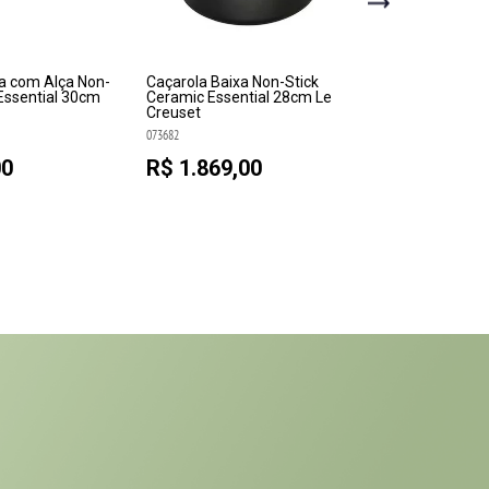
da com Alça Non-
Caçarola Baixa Non-Stick
Panela Saute
Essential 30cm
Ceramic Essential 28cm Le
Stick Cerami
Creuset
Le Creuset
073682
073680
00
R$ 1.869,00
R$ 1.419