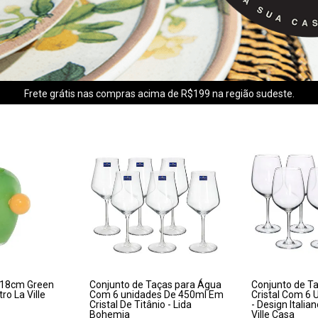
Frete grátis nas compras acima de R$199 na região sudeste.
x18cm Green
Conjunto de Taças para Água
Conjunto de T
ro La Ville
Com 6 unidades De 450ml Em
Cristal Com 6
Cristal De Titânio - Lida
- Design Italia
Bohemia
Ville Casa