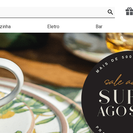
zinha
Eletro
Bar