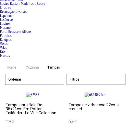
Cestos Rattan, Madeiras e Couro
Cinzeiro
Decoração Diversos
Espelhos
Essências
Lustres
Murano
Porta Retrato e Álbuns
Potiches
Relógios
Vasos
Velas
Kits
Marcas
Home
Cozinha
Tampas
Ordenar
Filtros
Tampa para Bolo De
Tampa de vidro rasa 22cm le
35x21cm Em Rattan
creuset
Tailândia - La Ville Collection
072538
068440