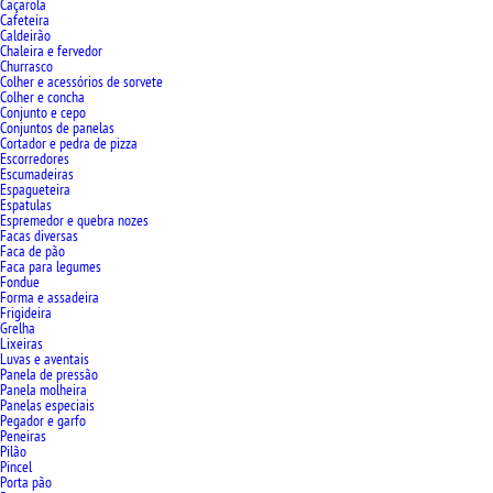
Caçarola
Cafeteira
Caldeirão
Chaleira e fervedor
Churrasco
Colher e acessórios de sorvete
Colher e concha
Conjunto e cepo
Conjuntos de panelas
Cortador e pedra de pizza
Escorredores
Escumadeiras
Espagueteira
Espatulas
Espremedor e quebra nozes
Facas diversas
Faca de pão
Faca para legumes
Fondue
Forma e assadeira
Frigideira
Grelha
Lixeiras
Luvas e aventais
Panela de pressão
Panela molheira
Panelas especiais
Pegador e garfo
Peneiras
Pilão
Pincel
Porta pão