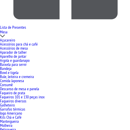
Lista de Presentes
Mesa
Açucareiro
Acessórios para chá e café
Acessórios de mesa
Aparador de talher
Aparelho de jantar
Argola e guardanapo
Baixela para servir
Bandeja
Bowl e tigela
Bule, leiteira e cremeira
Comida Japonesa
Consumê
Descanso de mesa e panela
Faqueiro de prata
Faqueiros 101 e 130 peças inox
Faqueiros diversos
Galheteiro
Garrafas térmicas
Jogo Americano
Kits Chá e Café
Manteigueira
Molheira
Petisqueira