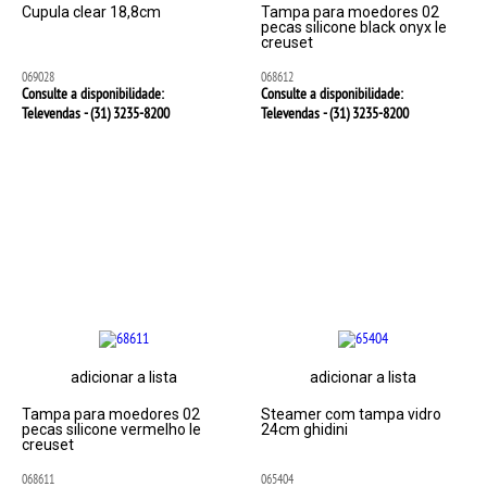
Cupula clear 18,8cm
Tampa para moedores 02
pecas silicone black onyx le
creuset
069028
068612
Consulte a disponibilidade:
Consulte a disponibilidade:
Televendas - (31)
3235-8200
Televendas - (31)
3235-8200
adicionar a lista
adicionar a lista
Tampa para moedores 02
Steamer com tampa vidro
pecas silicone vermelho le
24cm ghidini
creuset
068611
065404