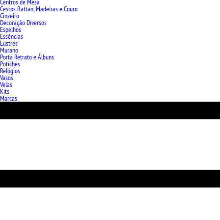
Centros de Mesa
Cestos Rattan, Madeiras e Couro
Cinzeiro
Decoração Diversos
Espelhos
Essências
Lustres
Murano
Porta Retrato e Álbuns
Potiches
Relógios
Vasos
Velas
Kits
Marcas