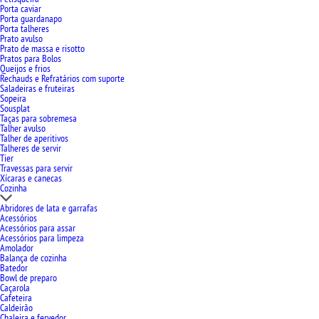
Porta caviar
Porta guardanapo
Porta talheres
Prato avulso
Prato de massa e risotto
Pratos para Bolos
Queijos e frios
Rechauds e Refratários com suporte
Saladeiras e fruteiras
Sopeira
Sousplat
Taças para sobremesa
Talher avulso
Talher de aperitivos
Talheres de servir
Tier
Travessas para servir
Xícaras e canecas
Cozinha
Abridores de lata e garrafas
Acessórios
Acessórios para assar
Acessórios para limpeza
Amolador
Balança de cozinha
Batedor
Bowl de preparo
Caçarola
Cafeteira
Caldeirão
Chaleira e fervedor