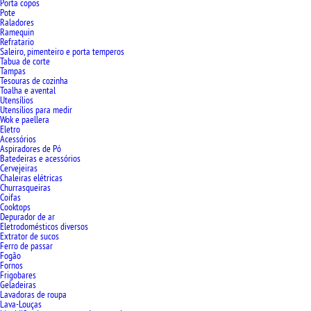
Porta copos
Pote
Raladores
Ramequin
Refratario
Saleiro, pimenteiro e porta temperos
Tabua de corte
Tampas
Tesouras de cozinha
Toalha e avental
Utensílios
Utensílios para medir
Wok e paellera
Eletro
Acessórios
Aspiradores de Pó
Batedeiras e acessórios
Cervejeiras
Chaleiras elétricas
Churrasqueiras
Coifas
Cooktops
Depurador de ar
Eletrodomésticos diversos
Extrator de sucos
Ferro de passar
Fogão
Fornos
Frigobares
Geladeiras
Lavadoras de roupa
Lava-Louças