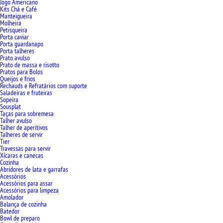
Jogo Americano
Kits Chá e Café
Manteigueira
Molheira
Petisqueira
Porta caviar
Porta guardanapo
Porta talheres
Prato avulso
Prato de massa e risotto
Pratos para Bolos
Queijos e frios
Rechauds e Refratários com suporte
Saladeiras e fruteiras
Sopeira
Sousplat
Taças para sobremesa
Talher avulso
Talher de aperitivos
Talheres de servir
Tier
Travessas para servir
Xícaras e canecas
Cozinha
Abridores de lata e garrafas
Acessórios
Acessórios para assar
Acessórios para limpeza
Amolador
Balança de cozinha
Batedor
Bowl de preparo