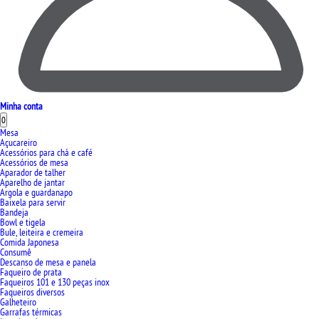
Minha conta
0
Mesa
Açucareiro
Acessórios para chá e café
Acessórios de mesa
Aparador de talher
Aparelho de jantar
Argola e guardanapo
Baixela para servir
Bandeja
Bowl e tigela
Bule, leiteira e cremeira
Comida Japonesa
Consumê
Descanso de mesa e panela
Faqueiro de prata
Faqueiros 101 e 130 peças inox
Faqueiros diversos
Galheteiro
Garrafas térmicas