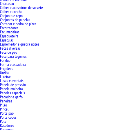
Churrasco
Colher e acessórios de sorvete
Colher e concha
Conjunto e cepo
Conjuntos de panelas
Cortador e pedra de pizza
Escorredores
Escumadeiras
Espagueteira
Espatulas
Espremedor e quebra nozes
Facas diversas
Faca de pão
Faca para legumes
Fondue
Forma e assadeira
Frigideira
Grelha
Lixeiras
Luvas e aventais
Panela de pressão
Panela molheira
Panelas especiais
Pegador e garfo
Peneiras
Pilão
Pincel
Porta pão
Porta copos
Pote
Raladores
Ramequin