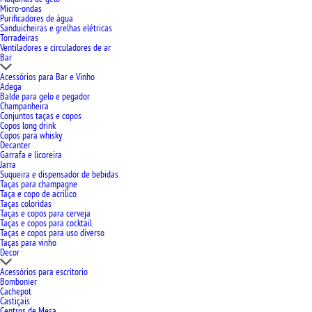
Micro-ondas
Purificadores de água
Sanduicheiras e grelhas elétricas
Torradeiras
Ventiladores e circuladores de ar
Bar
Acessórios para Bar e Vinho
Adega
Balde para gelo e pegador
Champanheira
Conjuntos taças e copos
Copos long drink
Copos para whisky
Decanter
Garrafa e licoreira
Jarra
Suqueira e dispensador de bebidas
Taças para champagne
Taça e copo de acrilico
Taças coloridas
Taças e copos para cerveja
Taças e copos para cocktail
Taças e copos para uso diverso
Taças para vinho
Decor
Acessórios para escritorio
Bombonier
Cachepot
Castiçais
Centros de Mesa