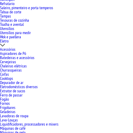
Refratario
Saleiro, pimenteiro e porta temperos
Tabua de corte
Tampas
Tesouras de cozinha
Toalha e avental
Utensílios
Utensílios para medir
Wok e paellera
Eletro
Acessórios
Aspiradores de Pó
Batedeiras e acessórios
Cervejeiras
Chaleiras elétricas
Churrasqueiras
Coifas
Cooktops
Depurador de ar
Eletrodomésticos diversos
Extrator de sucos
Ferro de passar
Fogão
Fornos
Frigobares
Geladeiras
Lavadoras de roupa
Lava-Louças
Liquidificadores, processadores e mixers
Máquinas de café
Máquinas de gelo