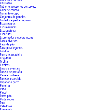
Churrasco
Colher e acessórios de sorvete
Colher e concha
Conjunto e cepo
Conjuntos de panelas
Cortador e pedra de pizza
Escorredores
Escumadeiras
Espagueteira
Espatulas
Espremedor e quebra nozes
Facas diversas
Faca de pão
Faca para legumes
Fondue
Forma e assadeira
Frigideira
Grelha
Lixeiras
Luvas e aventais
Panela de pressão
Panela molheira
Panelas especiais
Pegador e garfo
Peneiras
Pilão
Pincel
Porta pão
Porta copos
Pote
Raladores
Ramequin