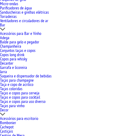
Micro-ondas
Purificadores de água
Sanduicheiras e grelhas elétricas
Torradeiras
Ventiladores e circuladores de ar
Bar
Acessórios para Bar e Vinho
Adega
Balde para gelo e pegador
Champanheira
Conjuntos taças e copos
Copos long drink
Copos para whisky
Decanter
Garrafa e licoreira
Jarra
Suqueira e dispensador de bebidas
Taças para champagne
Taça e copo de acrilico
Taças coloridas
Taças e copos para cerveja
Taças e copos para cocktail
Taças e copos para uso diverso
Taças para vinho
Decor
Acessórios para escritorio
Bombonier
Cachepot
Castiçais
Centros de Mesa