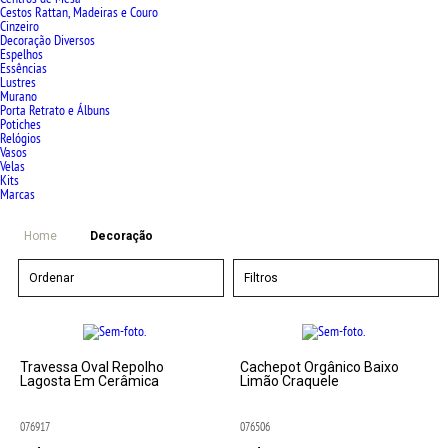
Cestos Rattan, Madeiras e Couro
Cinzeiro
Decoração Diversos
Espelhos
Essências
Lustres
Murano
Porta Retrato e Álbuns
Potiches
Relógios
Vasos
Velas
Kits
Marcas
Home
Decoração
Ordenar
Filtros
Travessa Oval Repolho
Cachepot Orgânico Baixo
Lagosta Em Cerâmica
Limão Craquele
076917
076506