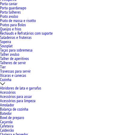
Porta caviar
Porta guardanapo
Porta talheres
Prato avulso
Prato de massa e risotto
Pratos para Bolos
Queijos e frios
Rechauds e Refratários com suporte
Saladeiras e fruteiras
Sopeira
Sousplat
Taças para sobremesa
Talher avulso
Talher de aperitivos
Talheres de servir
Tier
Travessas para servir
Xícaras e canecas
Cozinha
Abridores de lata e garrafas
Acessórios
Acessórios para assar
Acessórios para limpeza
Amolador
Balança de cozinha
Batedor
Bowl de preparo
Caçarola
Cafeteira
Caldeirão
Chaleira e fervedor