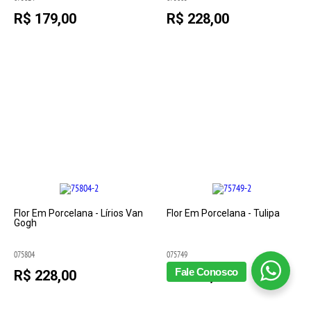
R$ 179,00
R$ 228,00
Flor Em Porcelana - Lírios Van
Flor Em Porcelana - Tulipa
Gogh
075804
075749
Fale Conosco
R$ 228,00
R$ 228,00