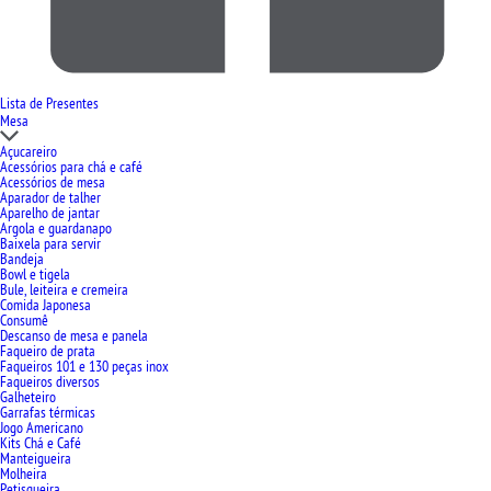
Lista de Presentes
Mesa
Açucareiro
Acessórios para chá e café
Acessórios de mesa
Aparador de talher
Aparelho de jantar
Argola e guardanapo
Baixela para servir
Bandeja
Bowl e tigela
Bule, leiteira e cremeira
Comida Japonesa
Consumê
Descanso de mesa e panela
Faqueiro de prata
Faqueiros 101 e 130 peças inox
Faqueiros diversos
Galheteiro
Garrafas térmicas
Jogo Americano
Kits Chá e Café
Manteigueira
Molheira
Petisqueira