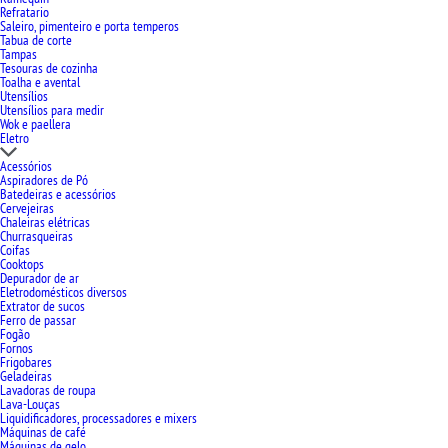
Refratario
Saleiro, pimenteiro e porta temperos
Tabua de corte
Tampas
Tesouras de cozinha
Toalha e avental
Utensílios
Utensílios para medir
Wok e paellera
Eletro
Acessórios
Aspiradores de Pó
Batedeiras e acessórios
Cervejeiras
Chaleiras elétricas
Churrasqueiras
Coifas
Cooktops
Depurador de ar
Eletrodomésticos diversos
Extrator de sucos
Ferro de passar
Fogão
Fornos
Frigobares
Geladeiras
Lavadoras de roupa
Lava-Louças
Liquidificadores, processadores e mixers
Máquinas de café
Máquinas de gelo