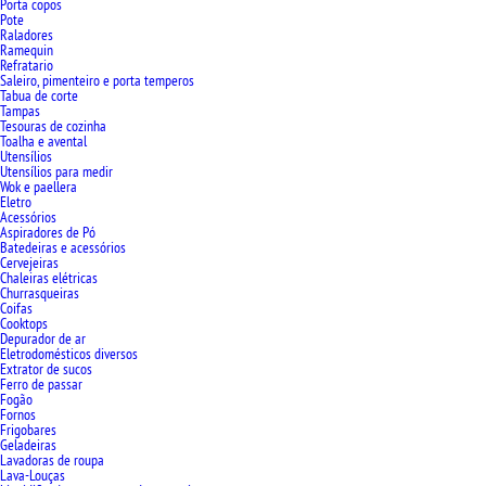
Porta copos
Pote
Raladores
Ramequin
Refratario
Saleiro, pimenteiro e porta temperos
Tabua de corte
Tampas
Tesouras de cozinha
Toalha e avental
Utensílios
Utensílios para medir
Wok e paellera
Eletro
Acessórios
Aspiradores de Pó
Batedeiras e acessórios
Cervejeiras
Chaleiras elétricas
Churrasqueiras
Coifas
Cooktops
Depurador de ar
Eletrodomésticos diversos
Extrator de sucos
Ferro de passar
Fogão
Fornos
Frigobares
Geladeiras
Lavadoras de roupa
Lava-Louças