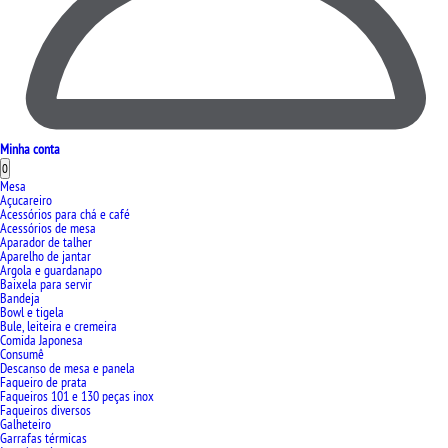
Minha conta
0
Mesa
Açucareiro
Acessórios para chá e café
Acessórios de mesa
Aparador de talher
Aparelho de jantar
Argola e guardanapo
Baixela para servir
Bandeja
Bowl e tigela
Bule, leiteira e cremeira
Comida Japonesa
Consumê
Descanso de mesa e panela
Faqueiro de prata
Faqueiros 101 e 130 peças inox
Faqueiros diversos
Galheteiro
Garrafas térmicas