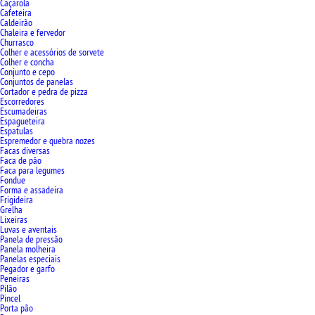
Caçarola
Cafeteira
Caldeirão
Chaleira e fervedor
Churrasco
Colher e acessórios de sorvete
Colher e concha
Conjunto e cepo
Conjuntos de panelas
Cortador e pedra de pizza
Escorredores
Escumadeiras
Espagueteira
Espatulas
Espremedor e quebra nozes
Facas diversas
Faca de pão
Faca para legumes
Fondue
Forma e assadeira
Frigideira
Grelha
Lixeiras
Luvas e aventais
Panela de pressão
Panela molheira
Panelas especiais
Pegador e garfo
Peneiras
Pilão
Pincel
Porta pão