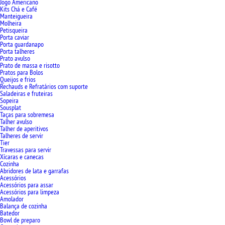
Jogo Americano
Kits Chá e Café
Manteigueira
Molheira
Petisqueira
Porta caviar
Porta guardanapo
Porta talheres
Prato avulso
Prato de massa e risotto
Pratos para Bolos
Queijos e frios
Rechauds e Refratários com suporte
Saladeiras e fruteiras
Sopeira
Sousplat
Taças para sobremesa
Talher avulso
Talher de aperitivos
Talheres de servir
Tier
Travessas para servir
Xícaras e canecas
Cozinha
Abridores de lata e garrafas
Acessórios
Acessórios para assar
Acessórios para limpeza
Amolador
Balança de cozinha
Batedor
Bowl de preparo