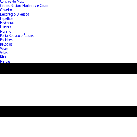
Centros de Mesa
Cestos Rattan, Madeiras e Couro
Cinzeiro
Decoração Diversos
Espelhos
Essências
Lustres
Murano
Porta Retrato e Álbuns
Potiches
Relógios
Vasos
Velas
Kits
Marcas