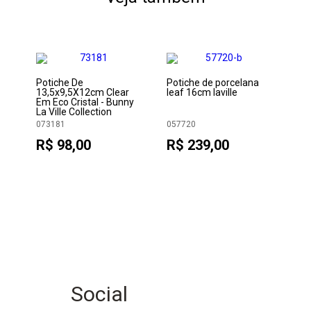
Potiche De
Potiche de porcelana
Po
13,5x9,5X12cm Clear
leaf 16cm laville
Cle
Em Eco Cristal - Bunny
Nat
La Ville Collection
073181
057720
07
R$ 98,00
R$ 239,00
R
Social