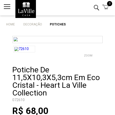
0
Minha conta
Lista de Presentes
HOME
DECORAÇÃO
POTICHES
Mesa
Cozinha
ZOOM
Eletro
Potiche De
Bar
11,5X10,3X5,3cm Em Eco
Decor
Cristal - Heart La Ville
Collection
Kits
072610
R$ 68,00
Marcas