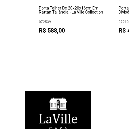
 lista
Porta Talher De 20x20x16cm Em
Porta
Rattan Tailândia - La Ville Collection
Divis
25cm
072539
07210
R$ 588,00
R$ 
idade:
5-8200
La Ville