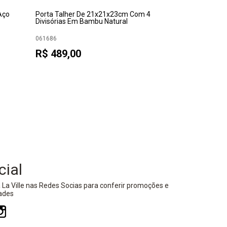
Aço
Porta Talher De 21x21x23cm Com 4
adic
Divisórias Em Bambu Natural
Porta Talheres
Caramel Em Fibr
061686
R$ 489,00
075837
Consulte a dis
Televendas - (
cial
 La Ville nas Redes Socias para conferir promoções e
ades