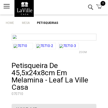
0
Minha conta
Lista de Presentes
HOME
MESA
PETISQUEIRAS
Mesa
Cozinha
ZOOM
Eletro
Petisqueira De
Bar
45,5x24x8cm Em
Decor
Melamina - Leaf La Ville
Casa
Kits
070710
Marcas