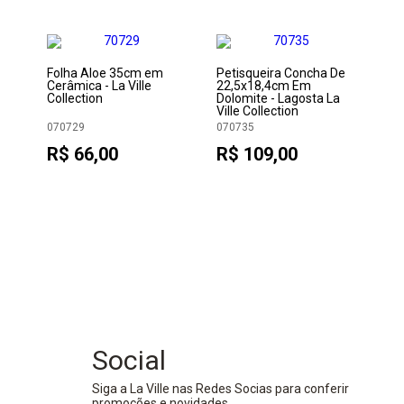
Folha Aloe 35cm em
Petisqueira Concha De
Pe
Cerâmica - La Ville
22,5x18,4cm Em
mo
Collection
Dolomite - Lagosta La
Ville Collection
070729
070735
50
R$ 66,00
R$ 109,00
R
Social
Siga a La Ville nas Redes Socias para conferir
promoções e novidades