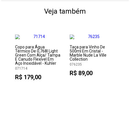
Veja também
Copo para Água
Taça para Vinho De
Ta
s
Térmico De 0,768l Light
500ml Em Cristal -
500
lor
Green Com Alça/ Tampa
Marble Nude La Ville
Mar
e
E Canudo Flexível Em
Collection
Col
Aço Inoxidável - Kuhler
076235
07
071714
R$ 89,00
R
R$ 179,00