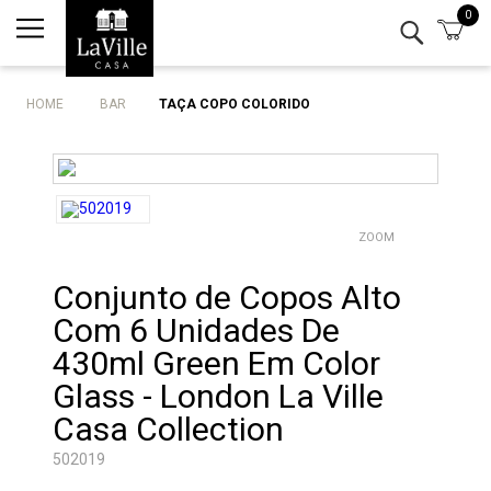
0
Minha conta
Lista de Presentes
HOME
BAR
TAÇA COPO COLORIDO
Mesa
Cozinha
ZOOM
Eletro
Conjunto de Copos Alto
Bar
Com 6 Unidades De
Decor
430ml Green Em Color
Glass - London La Ville
Kits
Casa Collection
502019
Marcas