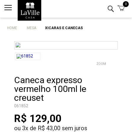
0
Minha conta
Lista de Presentes
HOME
MESA
XICARAS E CANECAS
Mesa
Cozinha
ZOOM
Eletro
Caneca expresso
Bar
vermelho 100ml le
Decor
creuset
061852
Kits
R$ 129,00
Marcas
ou
3
x
de
R$ 43,00
sem juros