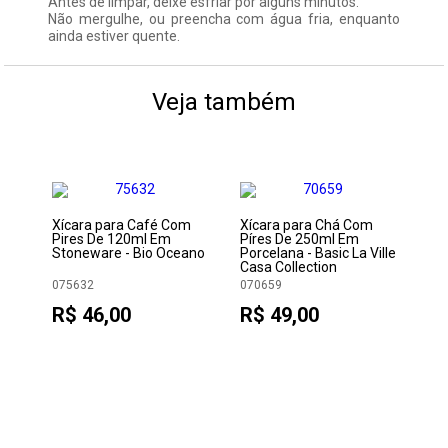
Antes de limpar, deixe esfriar por alguns minutos.
Não mergulhe, ou preencha com água fria, enquanto
ainda estiver quente.
Veja também
s
Xícara para Café Com
Xícara para Chá Com
Ca
Pires De 120ml Em
Píres De 250ml Em
34
Stoneware - Bio Oceano
Porcelana - Basic La Ville
Casa Collection
075632
070659
06
R$ 46,00
R$ 49,00
R