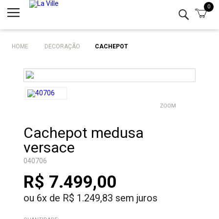
0
Minha conta
Lista de Presentes
HOME
DECORAÇÃO
CACHEPOT
Mesa
Cozinha
ZOOM
Eletro
Cachepot medusa
Bar
versace
Decor
040706
R$ 7.499,00
Kits
ou
6
x
de
R$ 1.249,83
sem juros
Marcas