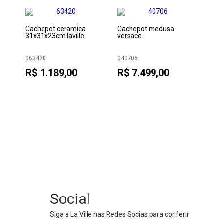
Cachepot ceramica
Cachepot medusa
Va
31x31x23cm laville
versace
063420
040706
03
R$ 1.189,00
R$ 7.499,00
R$
35-
Social
Siga a La Ville nas Redes Socias para conferir