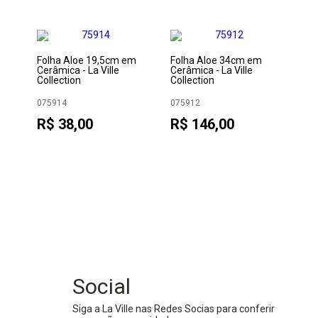
co
Folha Aloe 19,5cm em
Folha Aloe 34cm em
Bo
Cerâmica - La Ville
Cerâmica - La Ville
Mel
Collection
Collection
Vil
075914
075912
07
R$ 38,00
R$ 146,00
R
Social
Siga a La Ville nas Redes Socias para conferir