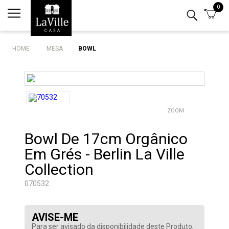
0
Minha conta
Lista de Presentes
HOME
MESA
BOWL
Mesa
Cozinha
ZOOM
Eletro
Bowl De 17cm Orgânico
Bar
Em Grés - Berlin La Ville
Decor
Collection
070532
Kits
AVISE-ME
Marcas
Para ser avisado da disponibilidade deste Produto,