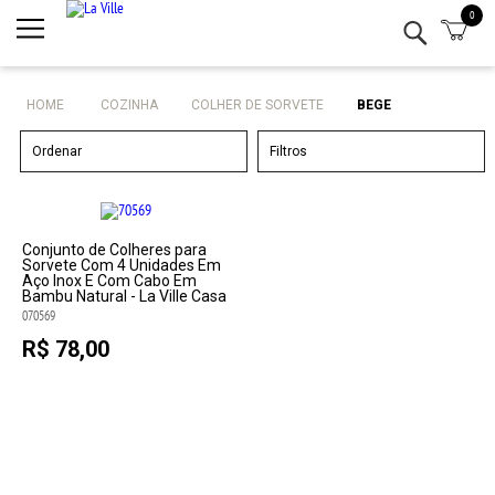
0
Minha conta
Lista de Presentes
HOME
COZINHA
COLHER DE SORVETE
BEGE
Mesa
Ordenar
Filtros
Cozinha
Eletro
Conjunto de Colheres para
Sorvete Com 4 Unidades Em
Aço Inox E Com Cabo Em
Bambu Natural - La Ville Casa
Bar
070569
R$ 78,00
Decor
Kits
Marcas