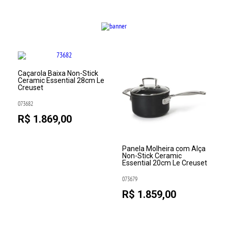
Caçarola Baixa Non-Stick
e
Ceramic Essential 28cm Le
Creuset
073682
R$ 1.869,00
Panela Molheira com Alça
Non-Stick Ceramic
Essential 20cm Le Creuset
073679
R$ 1.859,00