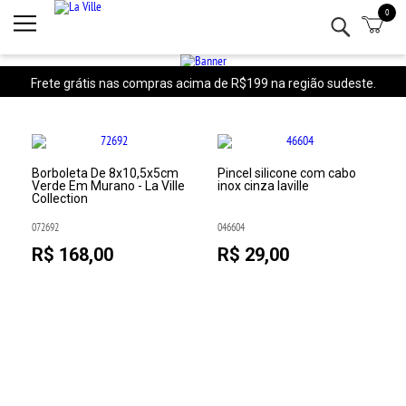
0
Minha conta
Lista de Presentes
Frete grátis nas compras acima de R$199 na região sudeste.
Mesa
Cozinha
a
Borboleta De 8x10,5x5cm
Pincel silicone com cabo
Verde Em Murano - La Ville
inox cinza laville
Collection
Eletro
072692
046604
Bar
R$ 168,00
R$ 29,00
Decor
Kits
Marcas