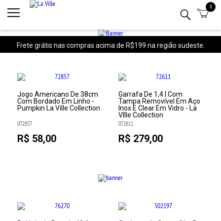
0
Minha conta
Lista de Presentes
Frete grátis nas compras acima de R$199 na região sudeste.
Mesa
Cozinha
Jogo Americano De 38cm
Garrafa De 1,4 l Com
Com Bordado Em Linho -
Tampa Removível Em Aço
Pumpkin La Ville Collection
Inox E Clear Em Vidro - La
Eletro
VIlle Collection
072857
072611
Bar
R$ 58,00
R$ 279,00
Decor
Kits
Marcas